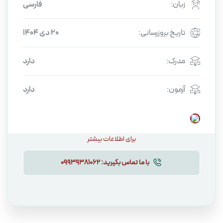
زبان:
فارسی
تاریخ بروزرسانی:
20 دی 1404
مدرک:
دارد
آزمون:
دارد
برای اطلاعات بیشتر
با ما تماس بگیرید:
09939381062