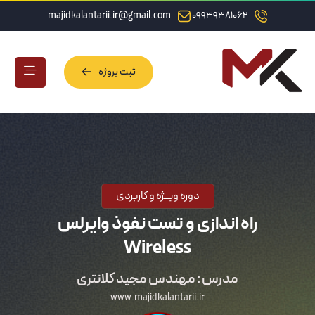
majidkalantarii.ir@gmail.com
09939381062
ثبت پروژه
ثبت پروژه
دوره ویــژه و کاربردی
راه اندازی و تست نفوذ وایرلس
Wireless
مدرس : مهندس مجید کلانتری
www.majidkalantarii.ir