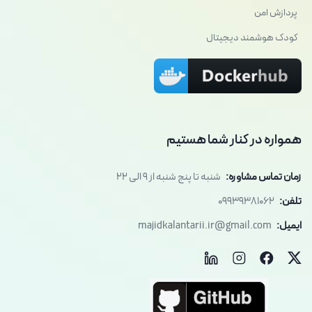
پردازش امن
کودک هوشمند دیجیتال
همواره در کنار شما هستیم
زمان تماس مشاوره:
شنبه تا پنج شنبه از 9 الی 22
تلفن:
09939381062
ایمیل:
majidkalantarii.ir@gmail.com