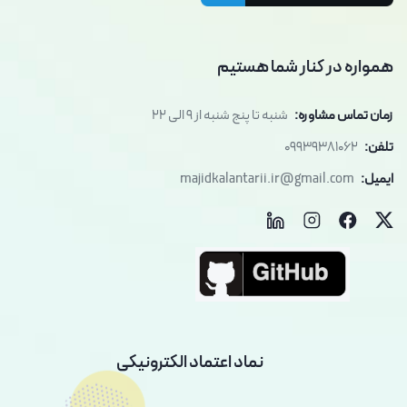
همواره در کنار شما هستیم
زمان تماس مشاوره:
شنبه تا پنج شنبه از 9 الی 22
تلفن:
09939381062
ایمیل:
majidkalantarii.ir@gmail.com
نماد اعتماد الکترونیکی