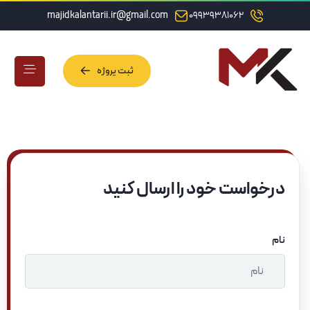
majidkalantarii.ir@gmail.com
09939381062
ثبت پروژه
ثبت پروژه
درخواست خود را ارسال کنید
نام