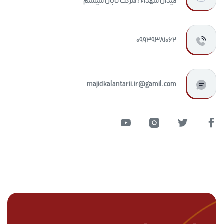
میدان شهداء ، شرکت تابان سیستم
09939381062
majidkalantarii.ir@gamil.com