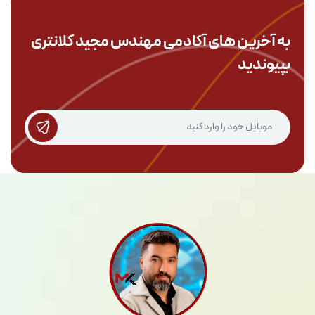
به آخرین های آکادمی
مهندس مجید کلانتری
بپیوندید