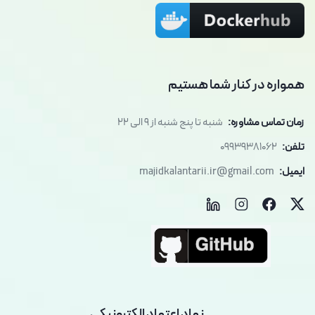
همواره در کنار شما هستیم
زمان تماس مشاوره:
شنبه تا پنج شنبه از 9 الی 22
تلفن:
09939381062
ایمیل:
majidkalantarii.ir@gmail.com
نماد اعتماد الکترونیکی