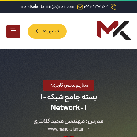
majidkalantarii.ir@gmail.com
09939381062
ثبت پروژه
ثبت پروژه
سناریو محور ، کاربردی
بسته جامع شبکه - 1
Network - 1
مدرس : مهندس مجید کلانتری
www.majidkalantarii.ir