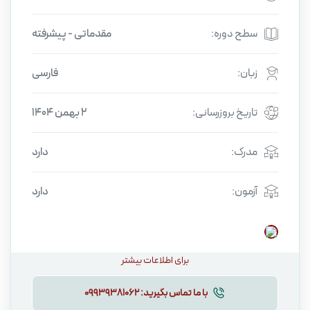
سطح دوره:
مقدماتی - پیشرفته
زبان:
فارسی
تاریخ بروزرسانی:
2 بهمن 1404
مدرک:
دارد
آزمون:
دارد
برای اطلاعات بیشتر
با ما تماس بگیرید:
09939381062