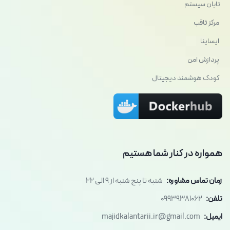
تابان سیستم
مرکز ثاقب
ایساینا
پردازش امن
کودک هوشمند دیجیتال
همواره در کنار شما هستیم
زمان تماس مشاوره:
شنبه تا پنج شنبه از 9 الی 22
تلفن:
09939381062
ایمیل:
majidkalantarii.ir@gmail.com