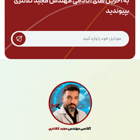
به آخرین های آکادمی
مهندس مجید کلانتری
بپیوندید