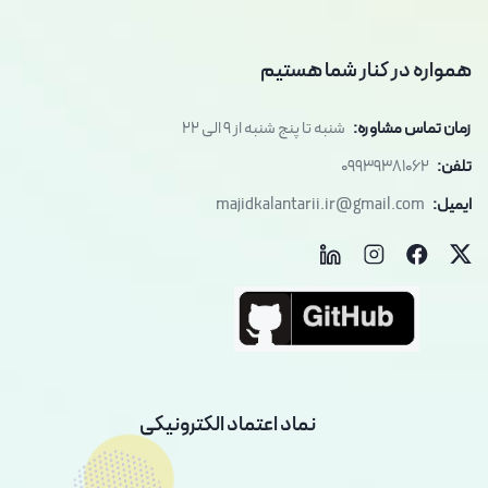
همواره در کنار شما هستیم
زمان تماس مشاوره:
شنبه تا پنج شنبه از 9 الی 22
تلفن:
09939381062
ایمیل:
majidkalantarii.ir@gmail.com
نماد اعتماد الکترونیکی