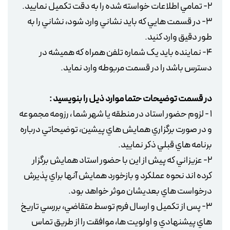
3- در قسمت هايي که بايد نشاني وارد شود، نشاني را به
4- نماينده بايد يک شماره تلفن همراه که هميشه در
در قسمت توضيحات حتما موارد ذيل را بنويسيد :
1 - لزوم حضور استاد در منطقه يا شهر شما ، رزومه مجموعه
و در صورت برگزاري همايش هاي پيشين، توضيحاتي درباره
2- عزيزاني که پيش از اين با حضور استاد همايش برگزار
کرده اند نحوه عملکرد و بازخورد همايش آنها براي پذيرش
3- پس از تکميل و ارسال فرم توسط متقاضي، بررسي تاريخ
هاي پيشنهادي و اولويت ها، موافقت را از طريق تماس