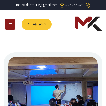
majidkalantarii.ir@gmail.com
09939381062
ثبت پروژه
ثبت پروژه