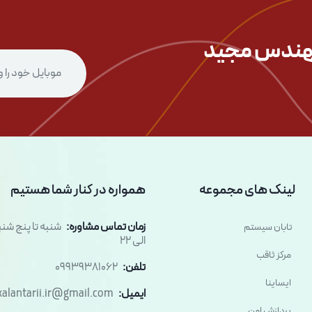
ندس مجید
لینک های مجموعه
همواره در کنار شما هستیم
زمان تماس مشاوره:
تابان سیستم
الی 22
مرکز ثاقب
تلفن:
09939381062
ایساینا
ایمیل:
kalantarii.ir@gmail.com
پردازش امن