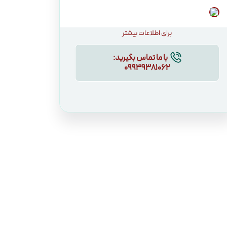
برای اطلاعات بیشتر
با ما تماس بگیرید:
09939381062