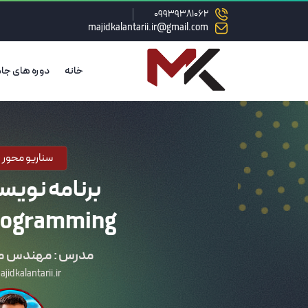
09939381062
majidkalantarii.ir@gmail.com
خانه
دوره های جا
سناریو محور ،
برنامه نویس
rogramming
مدرس : مهندس مج
idkalantarii.ir