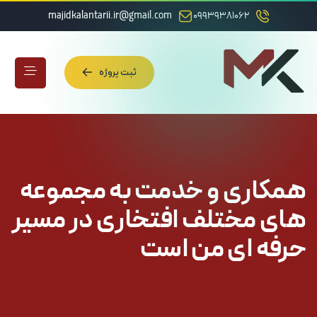
majidkalantarii.ir@gmail.com
09939381062
ثبت پروژه
ثبت پروژه
همکاری و خدمت به مجموعه
های مختلف افتخاری در مسیر
حرفه ای من است