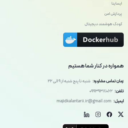
ایساینا
پردازش امن
کودک هوشمند دیجیتال
همواره در کنار شما هستیم
زمان تماس مشاوره:
شنبه تا پنج شنبه از 9 الی 22
تلفن:
09939381062
ایمیل:
majidkalantarii.ir@gmail.com