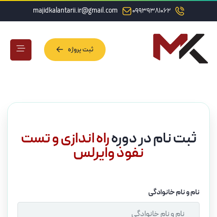
majidkalantarii.ir@gmail.com
09939381062
ثبت پروژه
ثبت پروژه
ثبت نام در دوره
راه اندازی و تست
نفوذ وایرلس
نام و نام خانوادگی