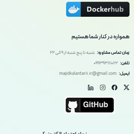
همواره در کنار شما هستیم
زمان تماس مشاوره:
شنبه تا پنج شنبه از 9 الی 22
تلفن:
09939381062
ایمیل:
majidkalantarii.ir@gmail.com