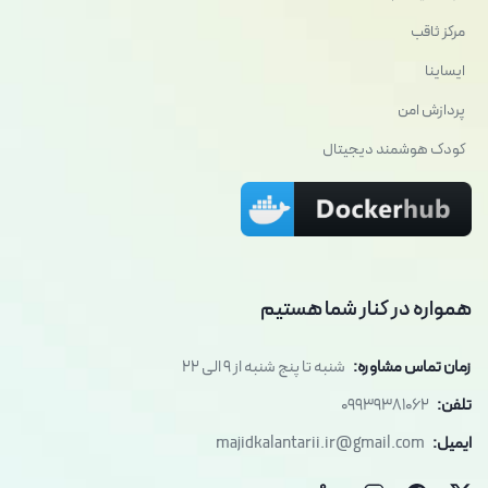
مرکز ثاقب
ایساینا
پردازش امن
کودک هوشمند دیجیتال
همواره در کنار شما هستیم
زمان تماس مشاوره:
شنبه تا پنج شنبه از 9 الی 22
تلفن:
09939381062
ایمیل:
majidkalantarii.ir@gmail.com