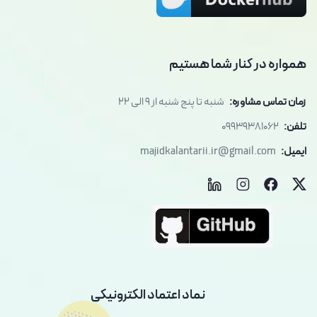
همواره در کنار شما هستیم
زمان تماس مشاوره:
شنبه تا پنج شنبه از 9 الی 22
تلفن:
09939381062
ایمیل:
majidkalantarii.ir@gmail.com
نماد اعتماد الکترونیکی