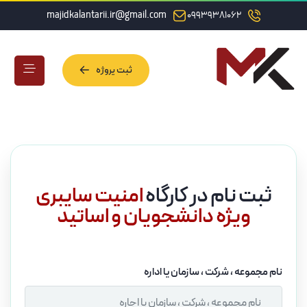
majidkalantarii.ir@gmail.com
09939381062
ثبت پروژه
ثبت پروژه
ثبت نام در کارگاه
امنیت سایبری
ویژه دانشجویان و اساتید
نام مجموعه ، شرکت ، سازمان یا اداره