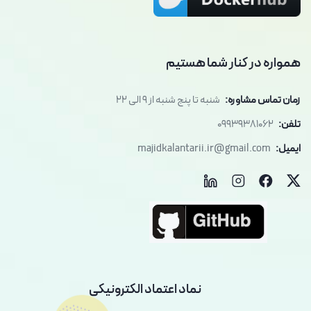
همواره در کنار شما هستیم
زمان تماس مشاوره:
شنبه تا پنج شنبه از 9 الی 22
تلفن:
09939381062
ایمیل:
majidkalantarii.ir@gmail.com
نماد اعتماد الکترونیکی