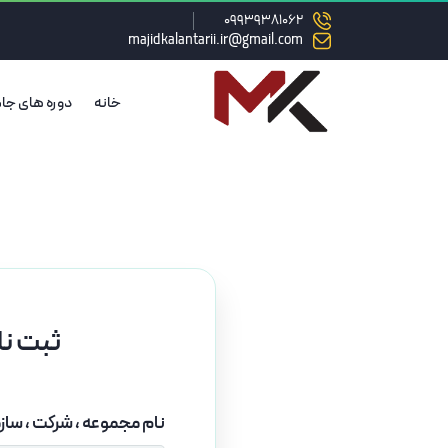
09939381062
majidkalantarii.ir@gmail.com
خانه
دوره های جا
ثبت نا
نام مجموعه ، شرکت ، سازما