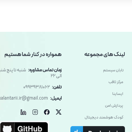
لینک های مجموعه
همواره در کنار شما هستیم
زمان تماس مشاوره:
تابان سیستم
الی 22
مرکز ثاقب
تلفن:
09939381062
ایساینا
ایمیل:
kalantarii.ir@gmail.com
پردازش امن
کودک هوشمند دیجیتال