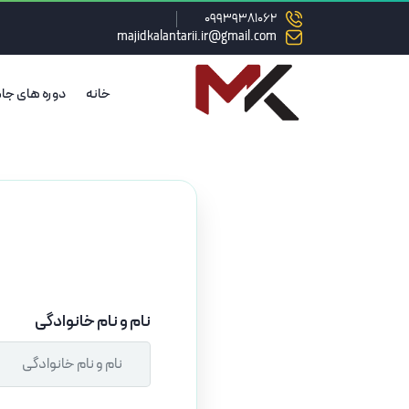
09939381062
majidkalantarii.ir@gmail.com
خانه
دوره های جا
نام و نام خانوادگی