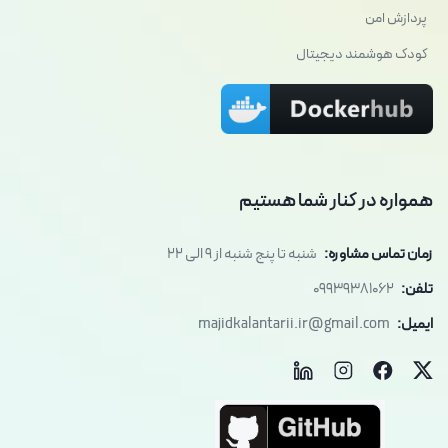
پردازش امن
کودک هوشمند دیجیتال
همواره در کنار شما هستیم
زمان تماس مشاوره:
شنبه تا پنج شنبه از 9 الی 22
تلفن:
09939381062
ایمیل:
majidkalantarii.ir@gmail.com